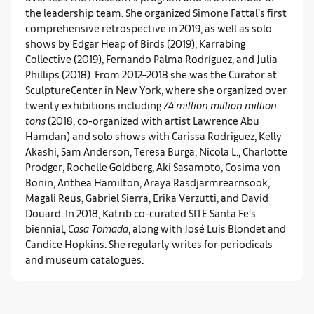
the leadership team. She organized Simone Fattal’s first
comprehensive retrospective in 2019, as well as solo
shows by Edgar Heap of Birds (2019), Karrabing
Collective (2019), Fernando Palma Rodríguez, and Julia
Phillips (2018). From 2012–2018 she was the Curator at
SculptureCenter in New York, where she organized over
twenty exhibitions including
74 million million million
tons
(2018, co-organized with artist Lawrence Abu
Hamdan) and solo shows with Carissa Rodriguez, Kelly
Akashi, Sam Anderson, Teresa Burga, Nicola L., Charlotte
Prodger, Rochelle Goldberg, Aki Sasamoto, Cosima von
Bonin, Anthea Hamilton, Araya Rasdjarmrearnsook,
Magali Reus, Gabriel Sierra, Erika Verzutti, and David
Douard. In 2018, Katrib co-curated SITE Santa Fe’s
biennial,
Casa Tomada
, along with José Luis Blondet and
Candice Hopkins. She regularly writes for periodicals
and museum catalogues.