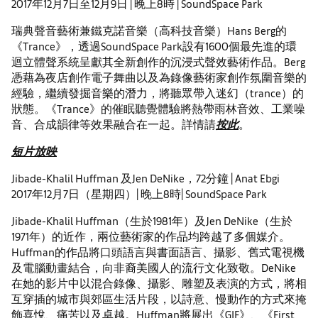
2017年12月7日至12月9日 | 晚上8時 | SoundSpace Park
瑞典聲音藝術兼鐵克諾音樂（高科技音樂）Hans Berg的
《Trance》，透過SoundSpace Park設有1600個最先進的環
迴立體聲系統呈獻其全新創作的沉浸式聲效藝術作品。Berg
憑藉為夜店創作電子舞曲以及為錄像藝術家創作氛圍音樂的
經驗，繼續發掘音樂的潛力，將聽眾帶入迷幻（trance）的
狀態。《Trance》的催眠聽覺體驗將熱帶雨林音效、工業噪
音、合成韻律等效果融合在一起。詳情請
按此
。
短片放映
Jibade-Khalil Huffman 及Jen DeNike，72分鐘 | Anat Ebgi
2017年12月7日（星期四）| 晚上8時| SoundSpace Park
Jibade-Khalil Huffman（生於1981年）及Jen DeNike（生於
1971年）的近作，兩位藝術家的作品均跨越了多個媒介。
Huffman的作品將口頭語言與書面語言、攝影、舊式電視機
及電腦動畫結合，向非裔美國人的流行文化致敬。DeNike
在她的影片中以混合錄像、攝影、雕塑及表演的方式，將相
互穿插的城市與郊區生活片段，以詩意、慢動作的方式來掩
飾喜悅、痛苦以及卓越。Huffman將展出《GIF》、《First