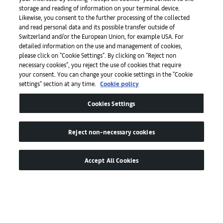
storage and reading of information on your terminal device.
Likewise, you consent to the further processing of the collected
and read personal data and its possible transfer outside of
手機程式
Switzerland and/or the European Union, for example USA. For
detailed information on the use and management of cookies,
please click on "Cookie Settings". By clicking on "Reject non
法律條款
necessary cookies", you reject the use of cookies that require
your consent. You can change your cookie settings in the "Cookie
settings" section at any time.
Cookie policy
無障礙網頁
Cookies Settings
Reject non-necessary cookies
Accept All Cookies
© by Art Basel GmbH
Global Lead Partner