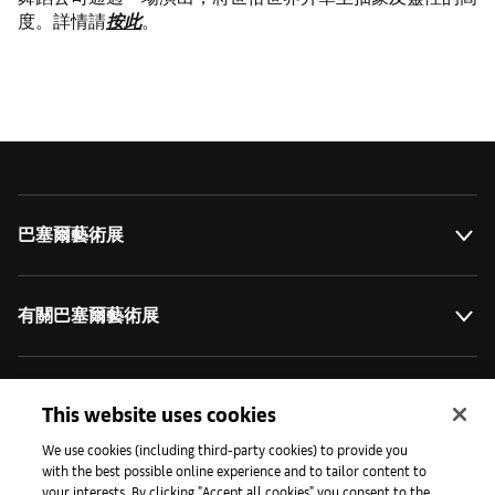
度。詳情請
按此
。
巴塞爾藝術展
有關巴塞爾藝術展
藝術拓展計劃
This website uses cookies
We use cookies (including third-party cookies) to provide you
with the best possible online experience and to tailor content to
媒體專區
your interests. By clicking "Accept all cookies" you consent to the