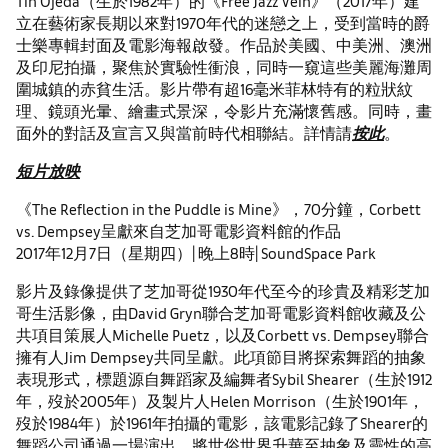
Tin Ojeda（生於1982年）的《Free Jazz Vein》（2017年）建
立在藝術家長期以來對1970年代的迷戀之上，受到當時的爵
士樂專輯封面及電影海報啟發。作品於美國、中美洲、澳洲
及印尼拍攝，聚焦於實驗性衝浪，同時一窺這些美麗海灘周
圍城鎮的赤貧生活。影片帶有超16毫米菲林特有的粒狀紋
理、鏡頭光暈、繪畫式景深，令影片充滿懷舊感。同時，畫
面外的對話及宣言又與當前時代相聯結。詳情請
按此
。
短片放映
《The Reflection in the Puddle is Mine》，70分鐘，Corbett
vs. Dempsey呈獻來自芝加哥電影資料館的作品
2017年12月7日（星期四）| 晚上8時| SoundSpace Park
影片及錄像提供了芝加哥從1930年代至今的珍貴及精彩芝加
哥生活影像，由David Gryn聯合芝加哥電影資料館收藏及公
共項目策展人Michelle Puetz，以及Corbett vs. Dempsey聯合
擁有人Jim Dempsey共同呈獻。此項節目將探索舞蹈的抽象
表現形式，標題源自舞蹈家及編舞者Sybil Shearer（生於1912
年，歿於2005年）及製片人Helen Morrison（生於1901年，
歿於1984年）於1961年拍攝的電影，該電影記錄了Shearer的
舞蹈公司通過一場演出，將世俗世界升華至抽象及靈性的高