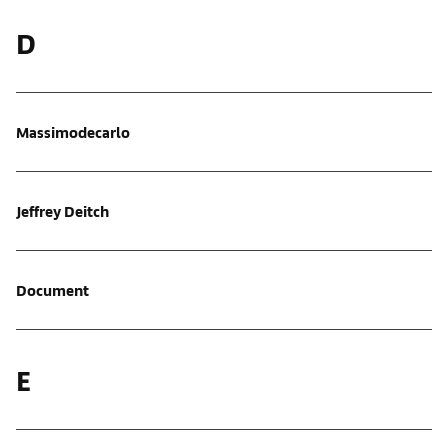
D
Massimodecarlo
Jeffrey Deitch
Document
E