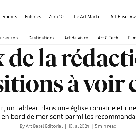
nements
Galeries
Zero 10
The Art Market
Art Basel A
ur∙euse∙s
Destinations
Art de vivre
Art & Tech
Fil
 de la rédacti
itions à voir c
r, un tableau dans une église romaine et une
e en bord de mer sont parmi les recommandat
By Art Basel Editorial
16 Jul 2024
5 min read