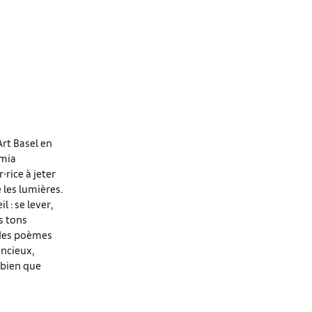
Art Basel en
smia
∙rice à jeter
 les lumières.
 : se lever,
s tons
 des poèmes
encieux,
 bien que