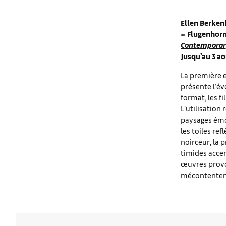
Ellen Berken
«
Flugenhor
Contemporary
Jusqu’au 3 a
La première e
présente l’é
format, les f
L’utilisation
paysages émot
les toiles re
noirceur, la 
timides accen
œuvres provo
mécontenteme