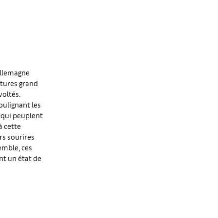
Allemagne
ntures grand
voltés.
oulignant les
 qui peuplent
à cette
rs sourires
emble, ces
nt un état de