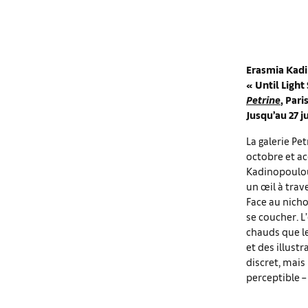
Erasmia Kad
«
Until Light
Petrine
, Pari
Jusqu’au 27 ju
La galerie Pet
octobre et ac
Kadinopoulou.
un œil à trav
Face au nicho
se coucher. 
chauds que l
et des illust
discret, mais
perceptible 