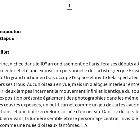
inopoulou
 Slaps
»
s
illet
e
rine, nichée dans le 10
arrondissement de Paris, fera ses débuts à 
cueille cet été une exposition personnelle de l’artiste grecque Era
 Un grand nichoir en bois occupe l’espace et invite le∙la spectateur
ers ses trous. Aucun oiseau en vue, mais un dialogue intérieur entre
ir, deux lampes incarnent le mouvement infini et identique du soleil
L’exposition présente également des photographies dans les même
es œuvres exposées, un petit carnet comme un jeu de cartes avec
rations, et une boîte en velours ornée d’un oiseau. Dans ce décor sil
 bien vivant, la lumière semble être le personnage central, invisible
– comme une nuée d’oiseaux fantômes. J. A.