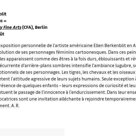
blit
ns
»
 Fine Arts
(CFA), Berlin
oût
xposition personnelle de l’artiste américaine Ellen Berkenblit en 
volution de ses personnages féminins cartoonesques. Dans ces pei
illes apparaissent comme des êtres à la fois durs, éblouissants et ré
 récurrente d’arrière-plans sombres intensifie l’ambiance lugubre, s
ionnels de ses personnages. Les tigres, les chevaux et les oiseaux
flètent l’attitude agressive de leurs sujets humains. Seule exception 
présence de quelques enfants – leurs expressions de curiosité et leu
tuent le passage de l’innocence à l’endurcissement. Dans leur ens
catrices sont une invitation alléchante à rejoindre temporaireme
nt. A. R.