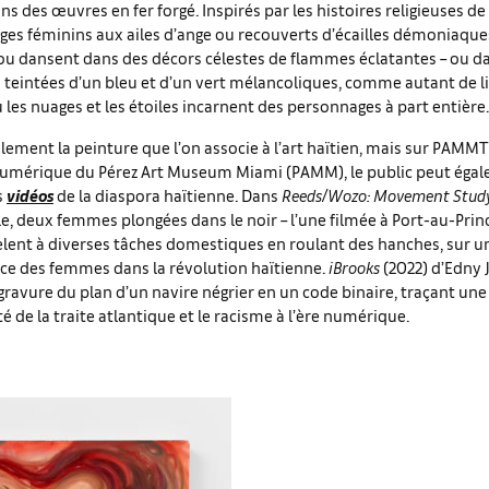
ns des œuvres en fer forgé. Inspirés par les histoires religieuses de
es féminins aux ailes d’ange ou recouverts d’écailles démoniaque
u dansent dans des décors célestes de flammes éclatantes – ou d
teintées d’un bleu et d’un vert mélancoliques, comme autant de l
les nuages et les étoiles incarnent des personnages à part entière.
alement la peinture que l’on associe à l’art haïtien, mais sur PAMMTV
umérique du Pérez Art Museum Miami (PAMM), le public peut éga
s
vidéos
de la diaspora haïtienne. Dans
Reeds/Wozo: Movement Study
e, deux femmes plongées dans le noir – l’une filmée à Port-au-Prince
èlent à diverses tâches domestiques en roulant des hanches, sur u
rce des femmes dans la révolution haïtienne.
iBrooks
(2022) d’Edny 
gravure du plan d’un navire négrier en un code binaire, traçant une 
té de la traite atlantique et le racisme à l’ère numérique.