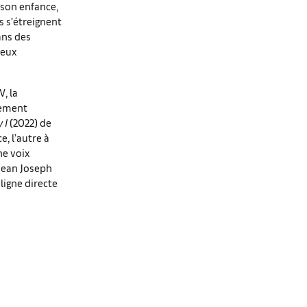
 son enfance,
s s’étreignent
ans des
ieux
, la
lement
 I
(2022) de
, l’autre à
ne voix
Jean Joseph
ligne directe