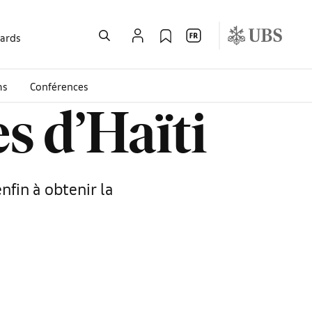
wards
ms
Conférences
es d’Haïti
nfin à obtenir la