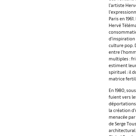
l’artiste Her
l’expressionn
Paris en 1961
Hervé Télémaq
consommation 
d’inspiration
culture pop. 
entre l’homme
multiples : fr
estiment leu
spirituel : il
matrice ferti
En 1980, sous
fuient vers le
déportations
la création d’
menacée par l
de Serge Tous
architectural