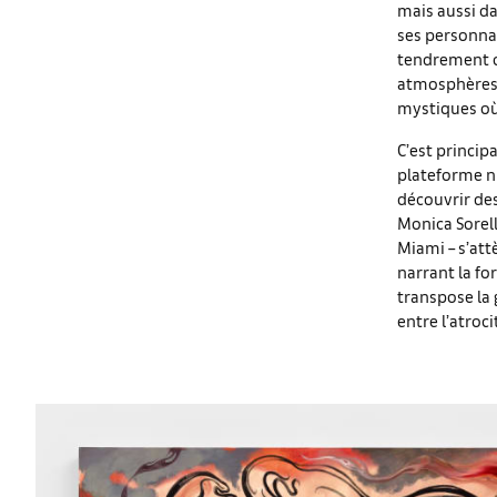
mais aussi da
ses personnag
tendrement o
atmosphères 
mystiques où 
C’est princip
plateforme n
découvrir de
Monica Sorell
Miami – s’att
narrant la fo
transpose la 
entre l’atroci