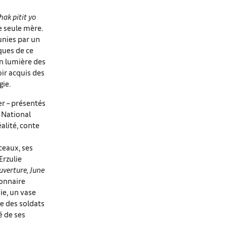
hak pitit yo
e seule mère.
 unies par un
ques de ce
en lumière des
oir acquis des
gie.
er – présentés
a National
alité, conte
ceaux, ses
Erzulie
uverture, June
ionnaire
ie, un vase
ée des soldats
é de ses