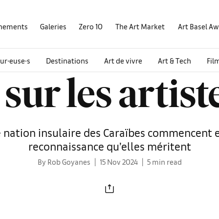
nements
Galeries
Zero 10
The Art Market
Art Basel A
ur∙euse∙s
Destinations
Art de vivre
Art & Tech
Fil
ur les artist
e nation insulaire des Caraïbes commencent e
reconnaissance qu’elles méritent
By Rob Goyanes
15 Nov 2024
5 min read