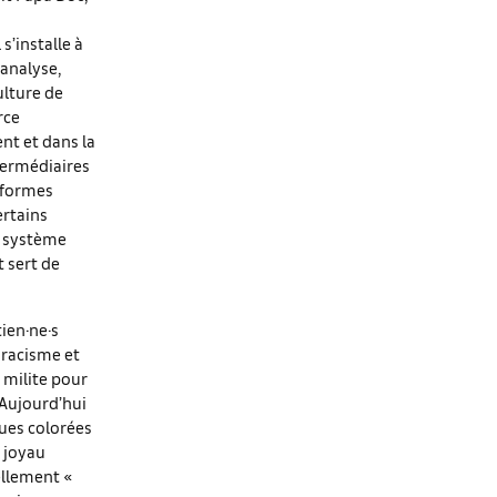
s’installe à
hanalyse,
ulture de
rce
nt et dans la
termédiaires
s formes
ertains
n système
t sert de
tien·ne·s
t racisme et
 milite pour
. Aujourd’hui
ques colorées
n joyau
ellement «