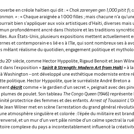
roverbe en créole haïtien qui dit : «
Chak zarenyen gen 1,000 pitit fi; c
manman. »
: « Chaque araignée a 1 000 filles ; mais chacune n’a qu’un
ourrait bien s’appliquer aux voix artistiques d’Haïti, diverses mais
mun profondément ancré dans l’histoire et les traditions syncréti
lles. Aux États-Unis, plusieurs expositions mettent actuellement 
rnes et contemporain·e·s lié·e·s à l’île, qui sont nombreux·ses à av
es mêlant réalisme du quotidien, engagement politique et mytholo
du 20ᵉ siècle, comme Hector Hyppolite, Rigaud Benoit et Jean Wiln
 dans l’exposition «
Spirit & Strength: Modern Art from Haiti
» à l
t à Washington – ont développé une esthétique moderniste entre ré
utte politique. Hector Hyppolite, que le surréaliste André Breton a
ement
décrit
comme « le gardien d’un secret », peignait avec des pin
s plumes de poulet. Son tableau
The Congo Queen
(1946) représente 
vinité protectrice des femmes et des enfants.
Arrest of Toussaint L’O
 de Jean Wilner met en scène l’arrestation du grand général révolut
une atmosphère singulière et colorée : l’épée du militaire est brand
 renversé, et un mur d’un vert pâle nimbe d’un calme spectral la ru
istoire complexe du pays a incontestablement influencé la créativit