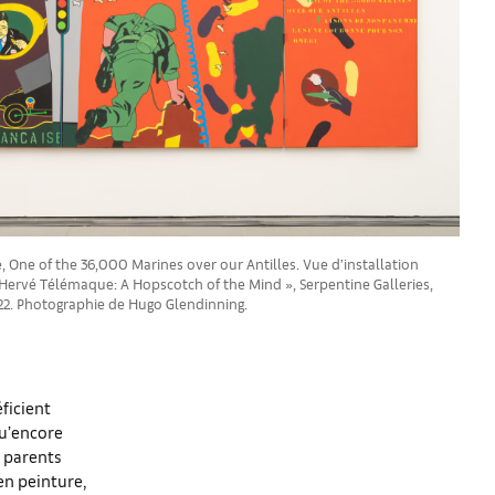
One of the 36,000 Marines over our Antilles. Vue d’installation
 Hervé Télémaque: A Hopscotch of the Mind », Serpentine Galleries,
22. Photographie de Hugo Glendinning.
éficient
qu’encore
e parents
en peinture,