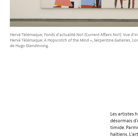
Hervé Télémaque, Fonds d’actualité No1 (Current Affairs No1). Vue d’ins
Hervé Télémaque: A Hopscotch of the Mind », Serpentine Galleries, Lo
de Hugo Glendinning.
Les artistes h
désormais d’
timide. Parmi
haïtiens. L’a