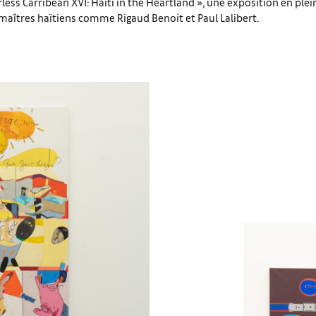
less Carribean XVI: Haiti in the Heartland », une exposition en plein
maîtres haïtiens comme Rigaud Benoit et Paul Lalibert.