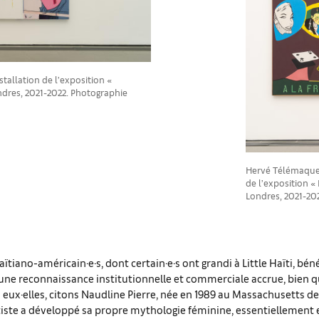
tallation de l’exposition «
ndres, 2021-2022. Photographie
Hervé Télémaque, 
de l’exposition «
Londres, 2021-20
aïtiano-américain·e·s, dont certain·e·s ont grandi à Little Haïti, bén
une reconnaissance institutionnelle et commerciale accrue, bien 
 eux·elles, citons Naudline Pierre, née en 1989 au Massachusetts d
rtiste a développé sa propre mythologie féminine, essentiellement 