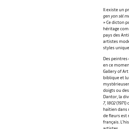
Il existe un p
gen yon sèl 
» Ce dicton p
héritage com
pays des Anti
artistes mode
styles uniqu
Des peintres 
en ce moment
Gallery of Ar
biblique et l
mystérieus
doigts ou de
Dantor, la di
7, 1802
(1971)
haïtien dans 
de fleurs est
français. L’h
artistes.