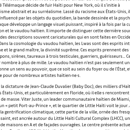
vé Télémaque décide de fuir Haïti pour New York, où il s’initie à
isme abstrait et au surréalisme. Lassé du racisme aux États-Unis, il 
. Influencé par les objets du quotidien, la bande dessinée et la psyc
ue développe un langage visuel puissant, inspiré à la fois par la c
et le vaudou haïtien. Il importe de distinguer cette dernière sou
 des descriptions souvent caricaturales qui en sont faites en Occide
Dans la cosmologie du vaudou haïtien, les Lwas sont des esprits in
 et le grand maître, la divinité suprême. Ces esprits prennent de
ipons, sirènes, taureaux à trois testicules, guerriers, guérisseurs… C
r nombre à plus de mille. Le vaudou haïtien n’est pas seulement u
 donne un sens au pouvoir, que ce soit au sein du foyer ou de l’État, e
le pour de nombreux artistes haïtien·ne·s.
 la dictature de Jean-Claude Duvalier (Baby Doc), des milliers d’Haï
s États-Unis, et particulièrement en Floride, où il·elle·s rencontren
 de masse. Viter Juste, un leader communautaire haïtien de Miami,
un « petit Port-au-Prince », et le quartier de Little Haïti voit le jour
a gentrification climatique, cette partie de la ville, ornée des fres
saint, est ancrée autour du Little Haïti Cultural Complex (LHCC), u
 de maisons en A et de façades ouvragées. Le centre présente actu