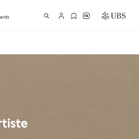
wards
tiste