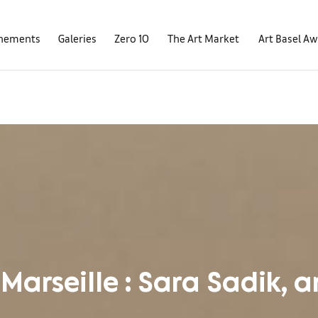
nements
Galeries
Zero 10
The Art Market
Art Basel A
Marseille : Sara Sadik, ar