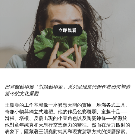
立即觀看
巴塞爾藝術展「對話藝術家」系列呈現當代創作者如何塑造
當今的文化景觀
王韻堯的工作室就像一座異想天開的寶庫，堆滿各式工具、
奇趣小物與獨立式雕塑。他的作品色彩斑爛、童趣十足──
滑梯、塔樓、反覆出現的小豆角色以及陶瓷鍊條──皆源於
他對童年純真和天馬行空想像力的嚮往。然而在活力四射的
表象下，隱藏著王韻堯對純真和現實駕馭方式的深層探索。