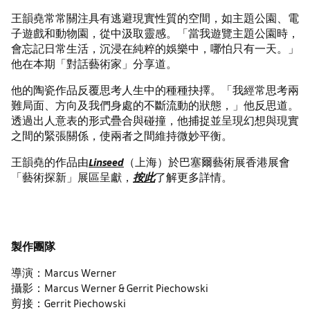
王韻堯常常關注具有逃避現實性質的空間，如主題公園、電
子遊戲和動物園，從中汲取靈感。「當我遊覽主題公園時，
會忘記日常生活，沉浸在純粹的娛樂中，哪怕只有一天。」
他在本期「對話藝術家」分享道。
他的陶瓷作品反覆思考人生中的種種抉擇。「我經常思考兩
難局面、方向及我們身處的不斷流動的狀態，」他反思道。
透過出人意表的形式疊合與碰撞，他捕捉並呈現幻想與現實
之間的緊張關係，使兩者之間維持微妙平衡。
王韻堯的作品由
Linseed
（上海）於巴塞爾藝術展香港展會
「藝術探新」展區呈獻，
按此
了解更多詳情。
製作團隊
導演：Marcus Werner
攝影：Marcus Werner & Gerrit Piechowski
剪接：Gerrit Piechowski