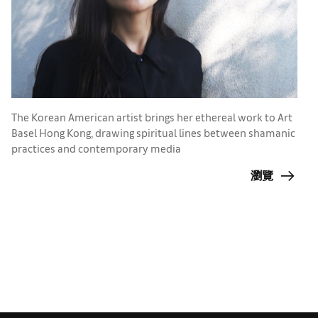
I
C
The Korean American artist brings her ethereal work to Art
a
Basel Hong Kong, drawing spiritual lines between shamanic
u
practices and contemporary media
瀏覽