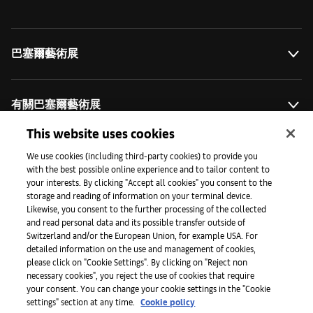
巴塞爾藝術展
有關巴塞爾藝術展
This website uses cookies
藝術拓展計劃
We use cookies (including third-party cookies) to provide you
with the best possible online experience and to tailor content to
your interests. By clicking "Accept all cookies" you consent to the
storage and reading of information on your terminal device.
媒體專區
Likewise, you consent to the further processing of the collected
and read personal data and its possible transfer outside of
Switzerland and/or the European Union, for example USA. For
detailed information on the use and management of cookies,
手機程式
please click on "Cookie Settings". By clicking on "Reject non
necessary cookies", you reject the use of cookies that require
your consent. You can change your cookie settings in the "Cookie
settings" section at any time.
Cookie policy
法律條款