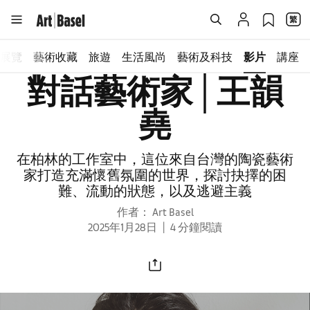
展覽
藝術收藏
旅遊
生活風尚
藝術及科技
影片
講座
對話藝術家│王韻
堯
在柏林的工作室中，這位來自台灣的陶瓷藝術
家打造充滿懷舊氛圍的世界，探討抉擇的困
難、流動的狀態，以及逃避主義
作者： Art Basel
2025年1月28日
4 分鐘閱讀