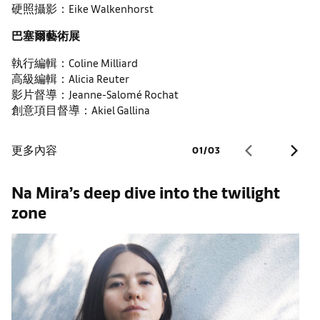
硬照攝影：Eike Walkenhorst
巴塞爾藝術展
執行編輯：Coline Milliard
高級編輯：Alicia Reuter
影片督導：Jeanne-Salomé Rochat
創意項目督導：Akiel Gallina
更多內容
01
/
03
Na Mira’s deep dive into the twilight
I
zone