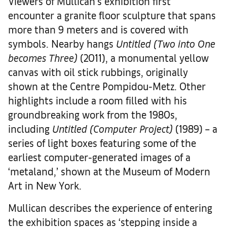
Viewers of Mullican’s exhibition first
encounter a granite floor sculpture that spans
more than 9 meters and is covered with
symbols. Nearby hangs
Untitled (Two into One
becomes Three)
(2011), a monumental yellow
canvas with oil stick rubbings, originally
shown at the Centre Pompidou-Metz. Other
highlights include a room filled with his
groundbreaking work from the 1980s,
including
Untitled (Computer Project)
(1989) – a
series of light boxes featuring some of the
earliest computer-generated images of a
‘metaland,’ shown at the Museum of Modern
Art in New York.
Mullican describes the experience of entering
the exhibition spaces as ‘stepping inside a