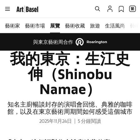
藝術家
藝術市場
展覽
藝術收藏
旅遊
生活風尚
藝術
與東京藝術周合作
我的東京：生江史
伸（Shinobu
Namae）
知名主廚暢談封存的演唱會回憶、典雅的咖啡
館，以及在東京藝術周期間如何感受這個城市
2025年11月24日
5 分鐘閱讀