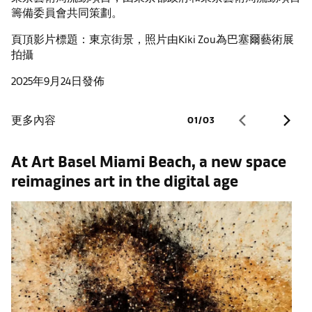
籌備委員會共同策劃。
頁頂影片標題：東京街景，照片由Kiki Zou為巴塞爾藝術展
拍攝
2025年9月24日發佈
更多內容
01
/
03
At Art Basel Miami Beach, a new space
D
reimagines art in the digital age
c