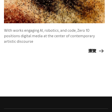
With works engaging AI, robotics, and code, Zero 10
F
positions digital media at the center of contemporary
a
artistic discourse
cr
瀏覽