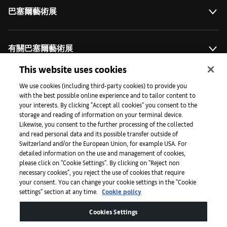
巴塞爾藝術展
有關巴塞爾藝術展
This website uses cookies
藝術拓展計劃
We use cookies (including third-party cookies) to provide you
with the best possible online experience and to tailor content to
your interests. By clicking "Accept all cookies" you consent to the
storage and reading of information on your terminal device.
媒體專區
Likewise, you consent to the further processing of the collected
and read personal data and its possible transfer outside of
Switzerland and/or the European Union, for example USA. For
detailed information on the use and management of cookies,
手機程式
please click on "Cookie Settings". By clicking on "Reject non
necessary cookies", you reject the use of cookies that require
your consent. You can change your cookie settings in the "Cookie
settings" section at any time.
Cookie policy
法律條款
Cookies Settings