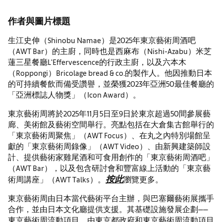
作者與圖片標題
生江史伸（Shinobu Namae）是2025年東京藝術周酒吧
（AWT Bar）的主廚，同時也是西麻布（Nishi-Azabu）米芝
蓮三星餐廳L'Effervescence的行政主廚，以及六本木
（Roppongi）Bricolage bread & co.的製作人。他因推動日本
的可持續餐飲而備受讚譽，並榮獲2023年亞洲50最佳餐廳的
「亞洲標誌人物獎」（Icon Award）。
東京藝術周將於2025年11月5日至9日於東京超過50間參展藝
廊、美術館及藝術空間舉行。亮點包括在大倉集古館舉行的
「東京藝術周聚焦」（AWT Focus）、在丸之內特別場館呈
獻的「東京藝術周錄像」（AWT Video）、由新興建築師設
計、提供藝術家雞尾酒和可食用創作的「東京藝術周酒吧」
（AWT Bar），以及包含研討會和豐富線上活動的「東京藝
按此
術周講座」（AWT Talks）。
瀏覽更多。
東京藝術周由日本當代藝術平台主辦，與巴塞爾藝術展攜手
合作，並由日本文化廳提供支援。其基礎設施發展企劃——
東京藝術周流動項目，由東京都政府和東京藝術周流動項目