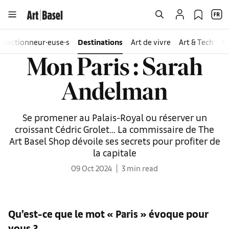
ollectionneur∙euse∙s
Destinations
Art de vivre
Art & Tech
F
Mon Paris : Sarah
Andelman
Se promener au Palais-Royal ou réserver un
croissant Cédric Grolet… La commissaire de The
Art Basel Shop dévoile ses secrets pour profiter de
la capitale
09 Oct 2024
3 min read
Qu’est-ce que le mot « Paris » évoque pour
vous
?