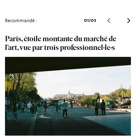
Recommandé :
01
/
03
Paris, étoile montante du marché de
D
l’art, vue par trois professionnel·le·s
B