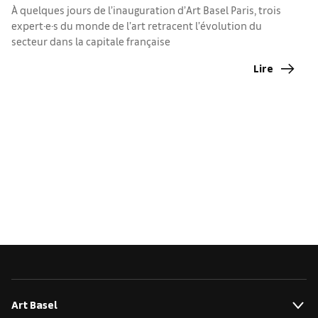
À quelques jours de l’inauguration d’Art Basel Paris, trois
D
expert·e·s du monde de l’art retracent l’évolution du
d
secteur dans la capitale française
Lire
Art Basel