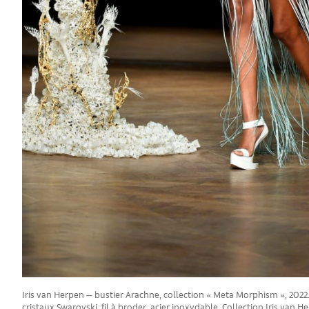
Iris van Herpen — bustier Arachne, collection « Meta Morphism », 2022. 
cristaux Swarovski, fil à broder, acier inoxydable. Collection Iris van