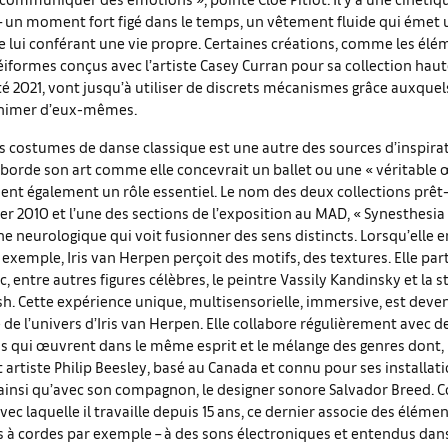
 – un moment fort figé dans le temps, un vêtement fluide qui émet 
e lui conférant une vie propre. Certaines créations, comme les élé
éiformes conçus avec l’artiste Casey Curran pour sa collection hau
 2021, vont jusqu’à utiliser de discrets mécanismes grâce auxquels
animer d’eux-mêmes.
s costumes de danse classique est une autre des sources d’inspirat
borde son art comme elle concevrait un ballet ou une « véritable œ
ent également un rôle essentiel. Le nom des deux collections prêt
 2010 et l’une des sections de l’exposition au MAD, « Synesthesia »
neurologique qui voit fusionner des sens distincts. Lorsqu’elle e
exemple, Iris van Herpen perçoit des motifs, des textures. Elle par
, entre autres figures célèbres, le peintre Vassily Kandinsky et la sta
lish. Cette expérience unique, multisensorielle, immersive, est deve
de l’univers d’Iris van Herpen. Elle collabore régulièrement avec d
e∙s qui œuvrent dans le même esprit et le mélange des genres don
et artiste Philip Beesley, basé au Canada et connu pour ses installat
 ainsi qu’avec son compagnon, le designer sonore Salvador Breed.
vec laquelle il travaille depuis 15 ans, ce dernier associe des éléme
 à cordes par exemple – à des sons électroniques et entendus dans