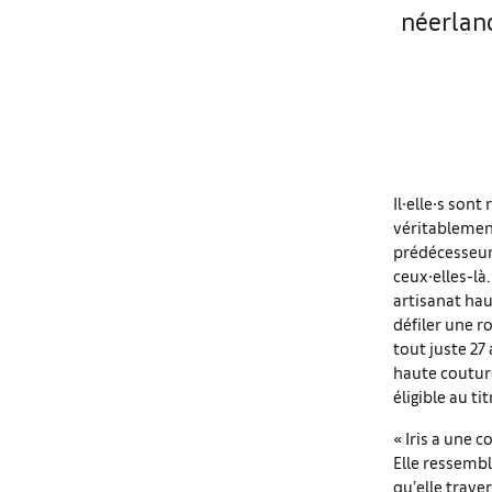
néerland
Il∙elle∙s sont
véritablement
prédécesseur∙
ceux∙elles-là
artisanat hau
défiler une r
tout juste 27 
haute coutur
éligible au t
« Iris a une 
Elle ressembl
qu’elle traver