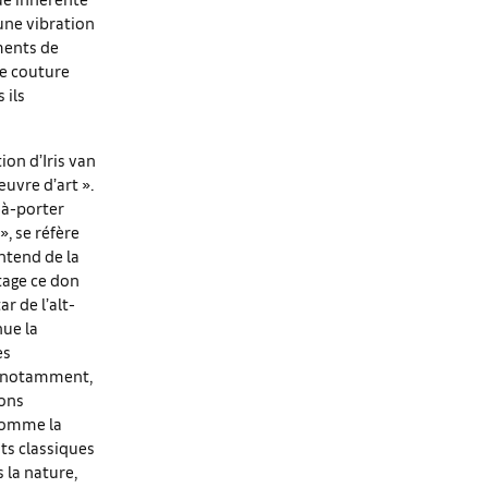
une vibration
ments de
te couture
 ils
ion d’Iris van
uvre d’art ».
-à-porter
, se réfère
ntend de la
tage ce don
r de l’alt-
nue la
es
t, notamment,
ions
 Comme la
nts classiques
 la nature,