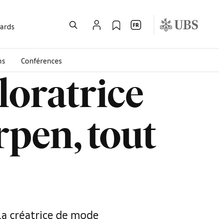
wards
ms
Conférences
loratrice
rpen, tout
la créatrice de mode