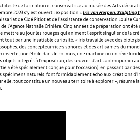
architecte de formation et conservatrice au musée des Arts décorati
embre 2023 s’y est ouvert l’exposition «
Iris van Herpen. Sculpting 
ssariat de Cloé Pitiot et de l’assistante de conservation Louise Cur
de l’Agence Nathalie Crinière. Cinq années de préparation ont été
e mettre au jour les rouages qui animent l’esprit singulier de la cré
t tout par une insatiable curiosité. « Iris travaille avec des biolo
osophes, des concepteur∙rice∙s sonores et des artisan∙e∙s du mond
 un insecte, une étoile dans le cosmos, une machine ou un rêve lucid
Les objets intégrés à l’exposition, des œuvres d’art contemporain au
tie a été spécialement conçue pour l’occasion), en passant par des
s spécimens naturels, font formidablement écho aux créations d’Ir
r elle, tout constitue un nouveau territoire à explorer », résume la
.