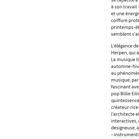
à son travail
et une énergi
coiffure prot
printemps-été
semblent s’
L’élégance de
Herpen, qui a
La musique ti
automne-hiver
au phénomène 
musique, par 
fascinant avec
pop Billie Ei
quintessence 
créateur∙ric
l’architecte 
interactives,
designeuse, a
– instruments