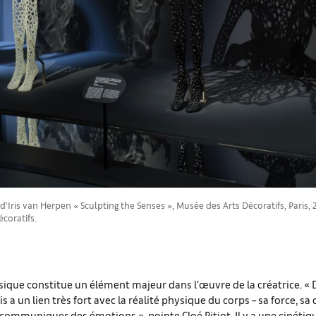
 d’Iris van Herpen « Sculpting the Senses », Musée des Arts Décoratifs, Paris,
coratifs.
sique constitue un élément majeur dans l’œuvre de la créatrice. «
s a un lien très fort avec la réalité physique du corps – sa force, sa 
 communiquer des émotions », pointe Cloé Pitiot. Il y a une cinéti