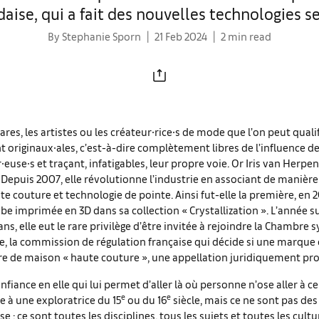
aise, qui a fait des nouvelles technologies se
By Stephanie Sporn
21 Feb 2024
2 min read
 rares, les artistes ou les créateur∙rice∙s de mode que l’on peut quali
 originaux∙ales, c’est-à-dire complètement libres de l’influence de
euse∙s et traçant, infatigables, leur propre voie. Or Iris van Herpen
. Depuis 2007, elle révolutionne l’industrie en associant de manièr
te couture et technologie de pointe. Ainsi fut-elle la première, en 20
obe imprimée en 3D dans sa collection « Crystallization ». L’année s
ans, elle eut le rare privilège d’être invitée à rejoindre la Chambre s
e, la commission de régulation française qui décide si une marque
itre de maison « haute couture », une appellation juridiquement pr
confiance en elle qui lui permet d’aller là où personne n’ose aller à 
e
e
e à une exploratrice du 15
ou du 16
siècle, mais ce ne sont pas de
se : ce sont toutes les disciplines, tous les sujets et toutes les cultu