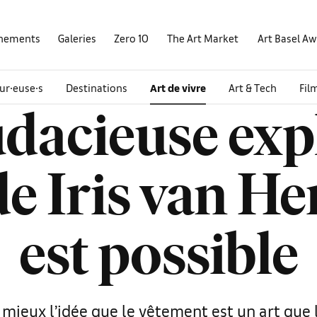
nements
Galeries
Zero 10
The Art Market
Art Basel A
ur∙euse∙s
Destinations
Art de vivre
Art & Tech
Fil
udacieuse exp
e Iris van He
est possible
mieux l’idée que le vêtement est un art que 