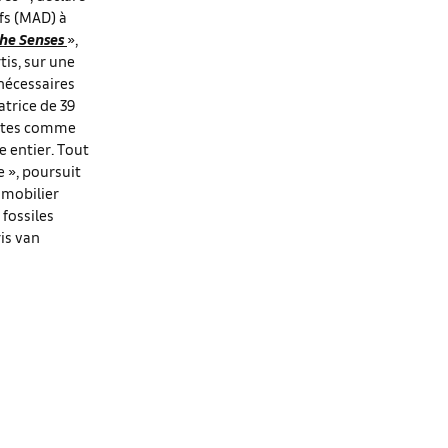
fs (MAD) à
the Senses
»,
tis, sur une
 nécessaires
atrice de 39
gistes comme
e entier. Tout
e », poursuit
 mobilier
 fossiles
is van