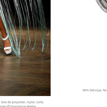
Wim Delvoye, Naut
Soie de polyester, mylar, tulle,
 Herpen © Dominique Maitre