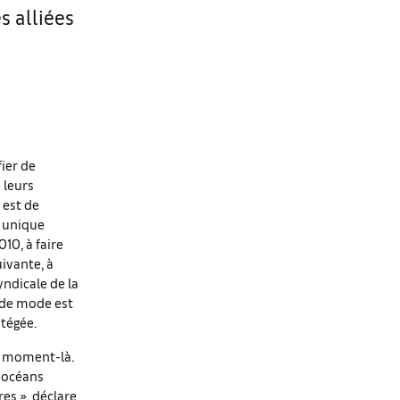
s alliées
fier de
 leurs
 est de
e unique
10, à faire
uivante, à
yndicale de la
 de mode est
otégée.
ce moment-là.
s océans
res », déclare