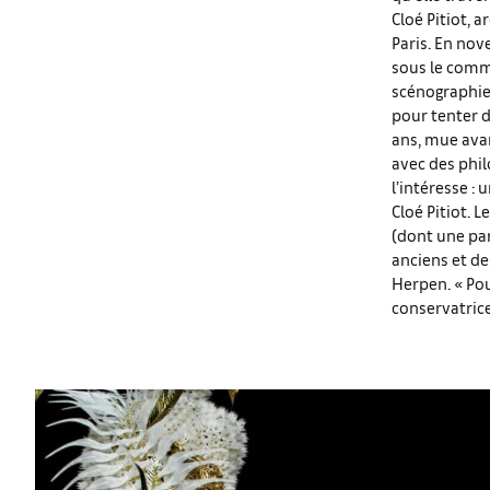
Cloé Pitiot, 
Paris. En nov
sous le commi
scénographie 
pour tenter d
ans, mue avan
avec des phil
l’intéresse :
Cloé Pitiot. 
(dont une par
anciens et de
Herpen. « Pou
conservatrice