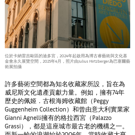
位於卡納雷吉歐區的迪多宮，2024年起啟用為博古睿藝術與文化基
金會永久展覽空間，2025年4月，照片由Julius Hirtzberger為巴塞爾藝
術展拍攝
許多藝術空間都為知名收藏家所設，旨在為
威尼斯文化遺產貢獻力量。例如，擁有74年
歷史的佩姬．古根海姆收藏館（Peggy
Guggenheim Collection）和曾由意大利實業家
Gianni Agnelli擁有的格拉西宮（Palazzo
Grassi），都是這座城市最古老的機構之一。
而新一輪的浪潮始於2006年，當時收藏大亨