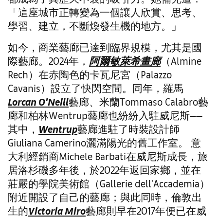
「這座城市正轉變為一個讓人欣賞、思考、
學習、建立，不斷煥發生機的地方。」
如今，商業藝廊已達到臨界規模，尤其是國
際藝廊。2024年，
阿爾敏萊希畫廊
（Almine
Rech）在赤陶色的卡瓦尼宮（Palazzo
Cavanis）設立了快閃空間。同年，羅馬
Lorcan O'Neill
藝廊、米蘭Tommaso Calabro藝
廊和柏林Wentrup藝廊也紛紛入駐威尼斯——
其中，
Wentrup
藝廊進駐了時裝設計師
Giuliana Camerino灑滿陽光的舊工作室。 意
大利經銷商Michele Barbati在威尼斯成長，旅
居洛杉磯多年後，於2022年返回家鄉，並在
莊嚴的學院美術館（Gallerie dell'Accademia）
附近開設了自己的藝廊；與此同時，倫敦出
生的
Victoria Miro
藝廊則早在2017年便已在威