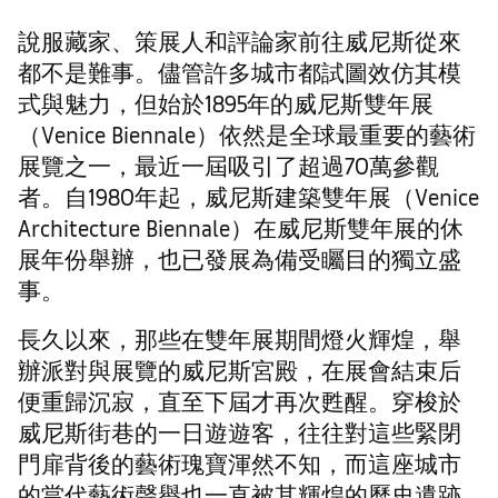
說服藏家、策展人和評論家前往威尼斯從來
都不是難事。儘管許多城市都試圖效仿其模
式與魅力，但始於1895年的威尼斯雙年展
（Venice Biennale）依然是全球最重要的藝術
展覽之一，最近一屆吸引了超過70萬參觀
者。自1980年起，威尼斯建築雙年展（Venice
Architecture Biennale）在威尼斯雙年展的休
展年份舉辦，也已發展為備受矚目的獨立盛
事。
長久以來，那些在雙年展期間燈火輝煌，舉
辦派對與展覽的威尼斯宮殿，在展會結束后
便重歸沉寂，直至下屆才再次甦醒。穿梭於
威尼斯街巷的一日遊遊客，往往對這些緊閉
門扉背後的藝術瑰寶渾然不知，而這座城市
的當代藝術聲譽也一直被其輝煌的歷史遺跡