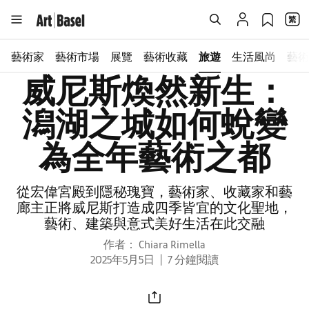
藝術家
藝術市場
展覽
藝術收藏
旅遊
生活風尚
藝術
威尼斯煥然新生：
潟湖之城如何蛻變
為全年藝術之都
從宏偉宮殿到隱秘瑰寶，藝術家、收藏家和藝
廊主正將威尼斯打造成四季皆宜的文化聖地，
藝術、建築與意式美好生活在此交融
作者： Chiara Rimella
2025年5月5日
7 分鐘閱讀