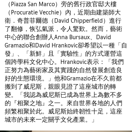
（Piazza San Marco）旁的舊行政官邸大樓
（Procuratie Vecchie）內，近期由建築師大
衛．奇普菲爾德（David Chipperfield）進行
了翻修，恢弘氣派，令人驚歎。然而，藝術
中心的聯合創辦人Anna Bursaux、David
Gramazio和David Hrankovic卻希望以一種「自
發」、「新鮮」且「實驗性」的方式運營這
個跨學科文化中心。Hrankovic表示：「我們
正努力為藝術家及其實踐的自然發展創造良
好的生態環境。」他和Gramazio在不久前都
搬到了威尼斯，親眼見證了這座城市的轉
變。「我認為威尼斯已成為世界上為數不多
的『相聚之地』之一。來自世界各地的人們
頻繁相聚於此。威尼斯始終韌性十足，這座
城市的未來一定關乎文化產業。」