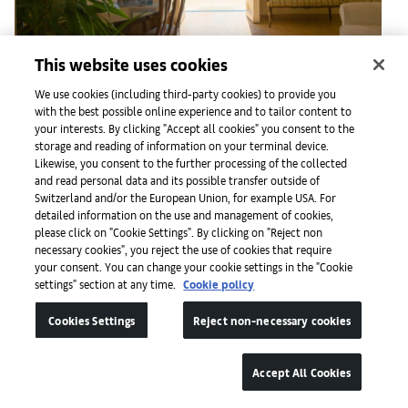
F
This website uses cookies
From the Piedmontese alps to the Amalfi Coast, here are
p
We use cookies (including third-party cookies) to provide you
the top 10 spots
c
with the best possible online experience and to tailor content to
your interests. By clicking "Accept all cookies" you consent to the
瀏覽
storage and reading of information on your terminal device.
Likewise, you consent to the further processing of the collected
and read personal data and its possible transfer outside of
Switzerland and/or the European Union, for example USA. For
detailed information on the use and management of cookies,
please click on "Cookie Settings". By clicking on "Reject non
necessary cookies", you reject the use of cookies that require
your consent. You can change your cookie settings in the "Cookie
settings" section at any time.
Cookie policy
Cookies Settings
Reject non-necessary cookies
巴塞爾藝術展
Accept All Cookies
有關巴塞爾藝術展