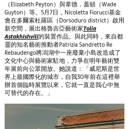
（Elizabeth Peyton）與韋德．蓋頓（Wade
Guyton）等。5月7日，Nicoletta Fiorucci基金
會在多爾索杜羅區（Dorsoduro district）啟用
新空間，展出格魯吉亞藝術家
Tolia
Astakhishvili
的裝置作品。與此同時，來自都
靈的知名藝術推動者Patrizia Sandretto Re
Rebaudengo將潟湖中一座廢棄小島改造成了
文化中心與藝術家駐地，力爭在明年藝術雙
年展前向公眾開放。她說道：「威尼斯是世
界上最國際化的城市，自我30年前在這裡舉
辦首個臨時展覽以來，它就一直是我心中無
可替代的存在。」