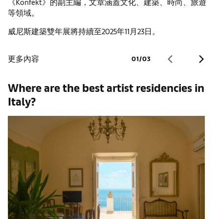
《Konfekt》的副主編，文章涵蓋文化、建築、時尚、旅遊
等領域。
威尼斯建築雙年展將持續至2025年11月23日。
更多內容
01
/
03
Where are the best artist residencies in
C
Italy?
V