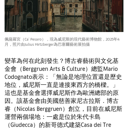
佩薩羅宮（Ca' Pesaro），現為威尼斯的現代藝術博物館，2025年4
月，照片由Julius Hirtzberger為巴塞爾藝術展拍攝
變革為何在此刻發生？博古睿藝術與文化基
金會（Berggruen Arts & Culture）總監Mario
Codognato表示：「無論是地理位置還是歷史
地位，威尼斯一直是連接東西方的橋樑。」
這也是基金會選擇威尼斯作為歐洲總部的原
因。該基金會由美國慈善家尼古拉斯．博古
睿（Nicolas Berggruen）創立，目前在威尼斯
運營兩個場地：一處是位於朱代卡島
（Giudecca）的新哥德式建築Casa dei Tre