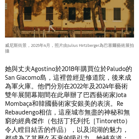
威尼斯街景，2025年4月，照片由Julius Hirtzberger為巴塞爾藝術展拍
攝
她與丈夫Agostino於2018年購買位於Paludo的
San Giacomo島，這裡曾經是修道院，後來成
為軍火庫。他們分別在2022年及2024年藝術
雙年展開幕期間在此舉辦了巴西藝術家Jota
Mombaça和韓國藝術家安銀美的表演。Re
Rebaudengo相信，這座城市無盡的神秘和無
窮的經典傑作（包括丁托列托［Tintoretto）
令人瞠目結舌的作品），以及潟湖的魅力，
都成為了其歷久不衰的吸引力。她補充道：