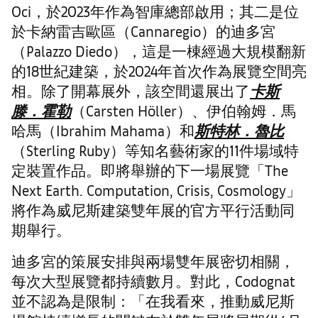
Oci，於2023年作為智庫總部啟用；其二是位
於卡納雷吉歐區（Cannaregio）的迪多宮
（Palazzo Diedo），這是一棟經過大規模翻新
的18世紀建築，於2024年首次作為展覽空間亮
相。除了開幕展外，該空間還展出了
卡斯
滕．霍勒
（Carsten Höller）、伊伯翰姆．馬
哈馬（Ibrahim Mahama）和
斯特林．魯比
（Sterling Ruby）等知名藝術家的11件場域特
定裝置作品。即將舉辦的下一場展覽「The
Next Earth. Computation, Crisis, Cosmology」
將作為威尼斯建築雙年展的官方平行活動同
期舉行。
迪多宮的策展安排與兩場雙年展密切相關，
每次大型展覽都持續數月。對此，Codognat
並不認為是限制：「在我看來，推動威尼斯