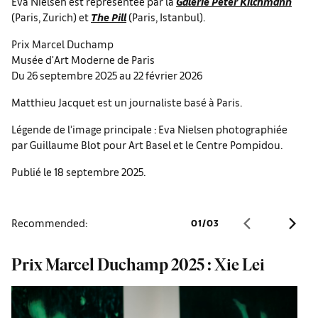
Eva Nielsen est représentée par la
Galerie Peter Kilchmann
(Paris, Zurich) et
The Pill
(Paris, Istanbul).
Prix Marcel Duchamp
Musée d'Art Moderne de Paris
Du 26 septembre 2025 au 22 février 2026
Matthieu Jacquet est un journaliste basé à Paris.
Légende de l’image principale : Eva Nielsen photographiée
par Guillaume Blot pour Art Basel et le Centre Pompidou.
Publié le 18 septembre 2025.
Recommended:
01
/
03
Prix Marcel Duchamp 2025 : Xie Lei
P
S